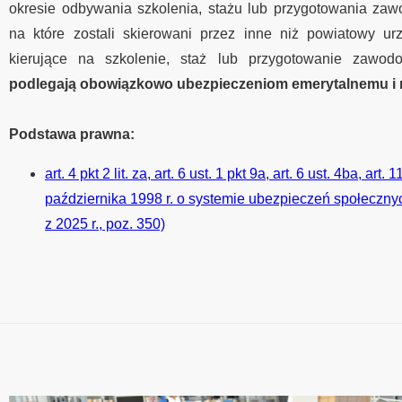
okresie odbywania szkolenia, stażu lub przygotowania za
na które zostali skierowani przez inne niż powiatowy ur
kierujące na szkolenie, staż lub przygotowanie zawod
podlegają obowiązkowo ubezpieczeniom emerytalnemu i
Podstawa prawna:
art. 4 pkt 2 lit. za, art. 6 ust. 1 pkt 9a, art. 6 ust. 4ba, art.
października 1998 r. o systemie ubezpieczeń społecznyc
z 2025 r., poz. 350)