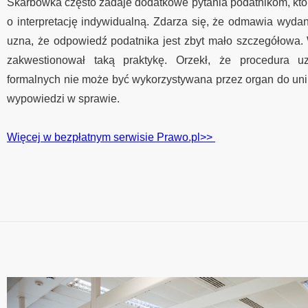
Skarbówka często zadaje dodatkowe pytania podatnikom, któr
o interpretację indywidualną. Zdarza się, że odmawia wydania 
uzna, że odpowiedź podatnika jest zbyt mało szczegółowa
zakwestionował taką praktykę. Orzekł, że procedura u
formalnych nie może być wykorzystywana przez organ do uni
wypowiedzi w sprawie.
Więcej w bezpłatnym serwisie Prawo.pl>>